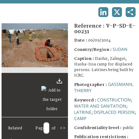
TERMS AND CONDITIONS OF USE
LINKEDIN
X
SHA
FAQ
Reference :
V-P-SD-E-
00231
Date :
06/09/2004
SUDAN
Country/Region :
Caption :
Darfur, Zalingei,
Hasha-Issa camp for displaced
persons. Latrines being built by
ICRC.
GASSMANN,
Photographer :
THIERRY
CONSTRUCTION
Keyword :
;
WATER AND SANITATION
;
LATRINE
DISPLACED PERSON
;
;
CAMP
Confidentiality level :
public
Related
Page
of
<
>
Publication restrictions :