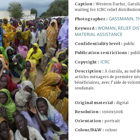
Caption :
Western Darfur, Garsil
waiting for ICRC relief distribution
GASSMANN, T
Photographer :
WOMAN
RELIEF DI
Keyword :
;
MATERIAL ASSISTANCE
Confidentiality level :
public
Publication restrictions :
publi
ICRC
Copyright :
Description :
À Garsila, au sud d
articles ménagers de première néc
bénéficiaires, avec l'aide de volo
soudanais.
Original material :
digital
Resolution :
1960x3008
Orientation :
portrait
Colour/B&W :
colour