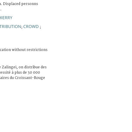
a. Displaced personns
.
HIERRY
STRIBUTION
CROWD
;
;
cation without restrictions
e Zalingei, on distribue des
essité à plus de 30 000
ntaires du Croissant-Rouge