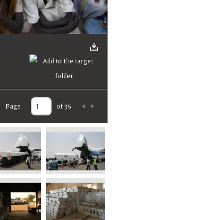
Page
of 35
<
>