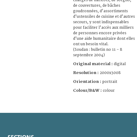
chargés de haricots, de sorgho,
de couvertures, de bâches
goudronnées, d'assortiments
d'ustensiles de cuisine et d'autres
secours, y sont indispensables
pour faciliter l'accès aux milliers
de personnes encore privées
d'une aide humanitaire dont elles
ont un besoin vital.
(Soudan : bulletin no 11 – 8
septembre 2004)
Original material :
digital
Resolution :
2000x3008
Orientation :
portrait
Colour/B&W :
colour
SECTIONS