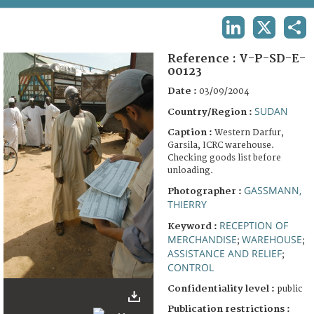
TERMS AND CONDITIONS OF USE
LINKEDIN
X
SHA
FAQ
Reference :
V-P-SD-E-
00123
Date :
03/09/2004
SUDAN
Country/Region :
Caption :
Western Darfur,
Garsila, ICRC warehouse.
Checking goods list before
unloading.
GASSMANN,
Photographer :
THIERRY
RECEPTION OF
Keyword :
MERCHANDISE
WAREHOUSE
;
;
ASSISTANCE AND RELIEF
;
CONTROL
Confidentiality level :
public
Publication restrictions :