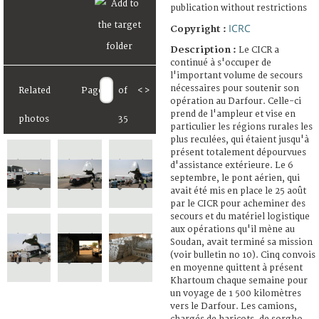
publication without restrictions
ICRC
Copyright :
Description :
Le CICR a
continué à s'occuper de
l'important volume de secours
nécessaires pour soutenir son
Related
Page
of
<
>
opération au Darfour. Celle-ci
prend de l'ampleur et vise en
photos
35
particulier les régions rurales les
plus reculées, qui étaient jusqu'à
présent totalement dépourvues
d'assistance extérieure. Le 6
septembre, le pont aérien, qui
avait été mis en place le 25 août
par le CICR pour acheminer des
secours et du matériel logistique
aux opérations qu'il mène au
Soudan, avait terminé sa mission
(voir bulletin no 10). Cinq convois
en moyenne quittent à présent
Khartoum chaque semaine pour
un voyage de 1 500 kilomètres
vers le Darfour. Les camions,