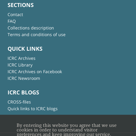
SECTIONS
Contact
FAQ
Collections description
Terms and conditions of use
QUICK LINKS
ICRC Archives
ICRC Library
ICRC Archives on Facebook
ICRC Newsroom
ICRC BLOGS
CROSS-files
Quick links to ICRC blogs
By entering this website you agree that we use
cookies in order to understand visitor
preferences and keep improving our service.