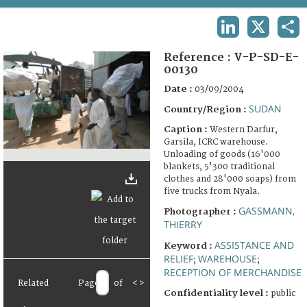
TERMS AND CONDITIONS OF USE
LINKEDIN
X
SHA
FAQ
Reference :
V-P-SD-E-
00130
Date :
03/09/2004
SUDAN
Country/Region :
Caption :
Western Darfur,
Garsila, ICRC warehouse.
Unloading of goods (16'000
blankets, 5'300 traditional
clothes and 28'000 soaps) from
five trucks from Nyala.
GASSMANN,
Photographer :
THIERRY
ASSISTANCE AND
Keyword :
RELIEF
WAREHOUSE
;
;
RECEPTION OF MERCHANDISE
Related
Page
of
<
>
Confidentiality level :
public