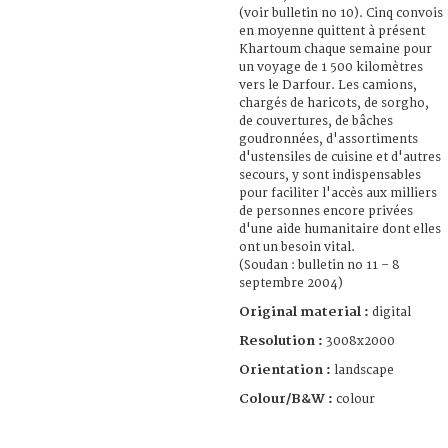
(voir bulletin no 10). Cinq convois
en moyenne quittent à présent
Khartoum chaque semaine pour
un voyage de 1 500 kilomètres
vers le Darfour. Les camions,
chargés de haricots, de sorgho,
de couvertures, de bâches
goudronnées, d'assortiments
d'ustensiles de cuisine et d'autres
secours, y sont indispensables
pour faciliter l'accès aux milliers
de personnes encore privées
d'une aide humanitaire dont elles
ont un besoin vital.
(Soudan : bulletin no 11 – 8
septembre 2004)
Original material :
digital
Resolution :
3008x2000
Orientation :
landscape
Colour/B&W :
colour