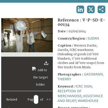
TERMS AND CONDITIONS OF USE
LINKEDIN
X
SHA
FAQ
Reference :
V-P-SD-E-
00134
Date :
03/09/2004
SUDAN
Country/Region :
Caption :
Western Darfur,
Garsila, ICRC warehouse.
Unloading of goods (16'000
blankets, 5'300 traditional
clothes and 28'000 soaps) from
five trucks from Nyala.
GASSMANN,
Photographer :
THIERRY
ICRC SIGN
Keyword :
;
RECEPTION OF
MERCHANDISE
ASSISTANCE
;
Related
Page
of
<
>
AND RELIEF
WAREHOUSE
;
Person appearing :