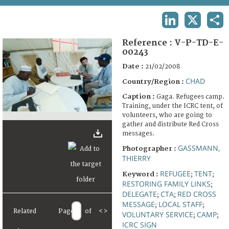
TERMS AND CONDITIONS OF USE
LINKEDIN
X
SHA
FAQ
Reference :
V-P-TD-E-
00243
Date :
21/02/2008
CHAD
Country/Region :
Caption :
Gaga. Refugees camp.
Training, under the ICRC tent, of
volunteers, who are going to
gather and distribute Red Cross
messages.
GASSMANN,
Photographer :
THIERRY
REFUGEE
TENT
Keyword :
;
;
RESTORING FAMILY LINKS
;
DELEGATE
CTA
RED CROSS
;
;
MESSAGE
LOCAL STAFF
;
;
Related
Page
of
<
>
VOLUNTARY SERVICE
CAMP
;
;
ICRC SIGN