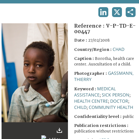
TERMS AND CONDITIONS OF USE
LINKEDIN
X
SHA
FAQ
Reference :
V-P-TD-E-
00447
Date :
27/02/2008
CHAD
Country/Region :
Caption :
Borotha, health care
center. Auscultation of a child.
GASSMANN,
Photographer :
THIERRY
MEDICAL
Keyword :
ASSISTANCE
SICK PERSON
;
;
HEALTH CENTRE
DOCTOR
;
;
CHILD
COMMUNITY HEALTH
;
Confidentiality level :
public
Publication restrictions :
publication without restrictions