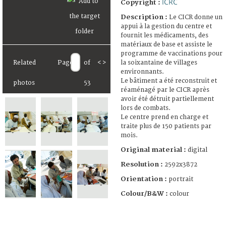
ICRC
Copyright :
Description :
Le CICR donne un
appui à la gestion du centre et
fournit les médicaments, des
matériaux de base et assiste le
programme de vaccinations pour
la soixantaine de villages
Related
Page
of
<
>
environnants.
Le bâtiment a été reconstruit et
photos
53
réaménagé par le CICR après
avoir été détruit partiellement
lors de combats.
Le centre prend en charge et
traite plus de 150 patients par
mois.
Original material :
digital
Resolution :
2592x3872
Orientation :
portrait
Colour/B&W :
colour