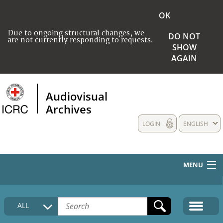
OK
Due to ongoing structural changes, we
DO NOT
are not currently responding to requests.
SHOW
AGAIN
Audiovisual
Archives
LOGIN
ENGLISH
MENU
HOME
ALL
COLLECTIONS DESCRIPTION
MEDIA