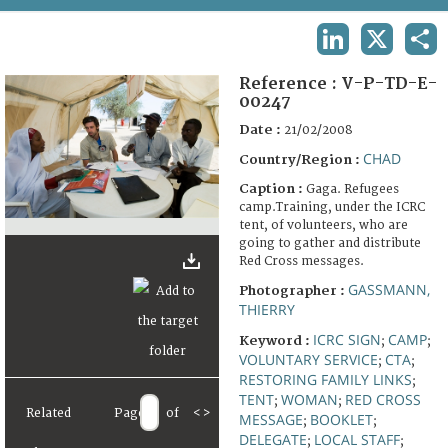
TERMS AND CONDITIONS OF USE
LINKEDIN
X
SHA
FAQ
Reference :
V-P-TD-E-
00247
Date :
21/02/2008
CHAD
Country/Region :
Caption :
Gaga. Refugees
camp.Training, under the ICRC
tent, of volunteers, who are
going to gather and distribute
Red Cross messages.
GASSMANN,
Photographer :
THIERRY
ICRC SIGN
CAMP
Keyword :
;
;
VOLUNTARY SERVICE
CTA
;
;
RESTORING FAMILY LINKS
;
TENT
WOMAN
RED CROSS
;
;
Related
Page
of
<
>
MESSAGE
BOOKLET
;
;
DELEGATE
LOCAL STAFF
;
;