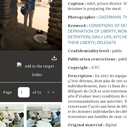
Caption :
Adré, prison district. V
detainee is preparing the meal.
GASSMANN, T
Photographer :
CONDITIONS OF DE
Keyword :
DEPRIVATION OF LIBERTY
WO
;
DETENTION
DAILY LIFE
KITCH
;
;
THEIR LIBERTY
DELEGATE
;
Confidentiality level :
public
Publication restrictions :
publi
ICRC
Copyright :
Description :
En 2007 les équipe
4'000 détenus, dont plus de 500 on
individuellement, dans 71 lieux de
délégués du CICR se sont entretenu
Page
of 53
<
>
afin d'évaluer leurs conditions de
recommandations aux autorités. To
concernant l'accès aux lieux de dét
et les données individuelles des d
transmises aux familles de ceux-ci
Original material :
digital