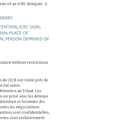
isite of an ICRC delegate. A
HIERRY
TENTION
ICRC SIGN
;
;
MAN
PLACE OF
;
EN
PERSON DEPRIVED OF
;
cation without restrictions
s du CICR ont visité près de
t été suivis
 détention au Tchad. Les
s en privé avec les détenus
 détention et formuler des
utes les négociations
ention sont confidentielles,
étenus sont exclusivement
.