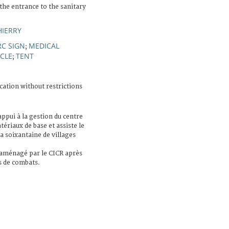
the entrance to the sanitary
HIERRY
RC SIGN
MEDICAL
;
ICLE
TENT
;
cation without restrictions
ppui à la gestion du centre
ériaux de base et assiste le
 soixantaine de villages
réaménagé par le CICR après
rs de combats.