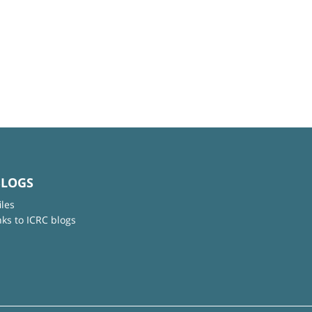
BLOGS
iles
nks to ICRC blogs