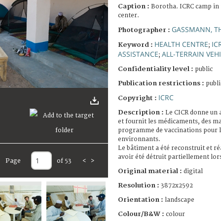
Caption :
Borotha. ICRC camp in 
center.
GASSMANN, T
Photographer :
HEALTH CENTRE
IC
Keyword :
;
ASSISTANCE
ALL-TERRAIN VEH
;
Confidentiality level :
public
Publication restrictions :
publi
ICRC
Copyright :
Description :
Le CICR donne un a
et fournit les médicaments, des mat
programme de vaccinations pour la
environnants.
Le bâtiment a été reconstruit et 
avoir été détruit partiellement lo
Page
of 53
<
>
Original material :
digital
Resolution :
3872x2592
Orientation :
landscape
Colour/B&W :
colour