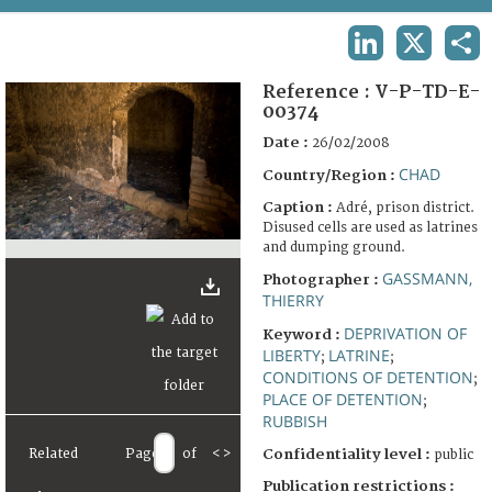
TERMS AND CONDITIONS OF USE
LINKEDIN
X
SHA
FAQ
Reference :
V-P-TD-E-
00374
Date :
26/02/2008
CHAD
Country/Region :
Caption :
Adré, prison district.
Disused cells are used as latrines
and dumping ground.
GASSMANN,
Photographer :
THIERRY
DEPRIVATION OF
Keyword :
LIBERTY
LATRINE
;
;
CONDITIONS OF DETENTION
;
PLACE OF DETENTION
;
RUBBISH
Related
Page
of
<
>
Confidentiality level :
public
Publication restrictions :