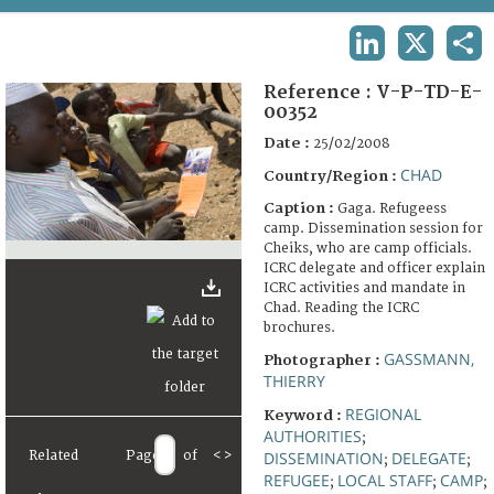
TERMS AND CONDITIONS OF USE
LINKEDIN
X
SHA
FAQ
Reference :
V-P-TD-E-
00352
Date :
25/02/2008
CHAD
Country/Region :
Caption :
Gaga. Refugeess
camp. Dissemination session for
Cheiks, who are camp officials.
ICRC delegate and officer explain
ICRC activities and mandate in
Chad. Reading the ICRC
brochures.
GASSMANN,
Photographer :
THIERRY
REGIONAL
Keyword :
AUTHORITIES
;
Related
Page
of
<
>
DISSEMINATION
DELEGATE
;
;
REFUGEE
LOCAL STAFF
CAMP
;
;
;