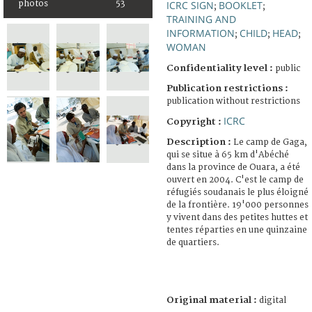
photos
53
ICRC SIGN
BOOKLET
;
;
TRAINING AND
INFORMATION
CHILD
HEAD
;
;
;
WOMAN
Confidentiality level :
public
Publication restrictions :
publication without restrictions
ICRC
Copyright :
Description :
Le camp de Gaga,
qui se situe à 65 km d'Abéché
dans la province de Ouara, a été
ouvert en 2004. C'est le camp de
réfugiés soudanais le plus éloigné
de la frontière. 19'000 personnes
y vivent dans des petites huttes et
tentes réparties en une quinzaine
de quartiers.
Original material :
digital