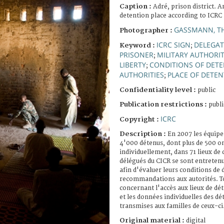
Caption :
Adré, prison district. A
detention place according to ICRC
GASSMANN, T
Photographer :
ICRC SIGN
DELEGAT
Keyword :
;
PRISONER
MILITARY AUTHORIT
;
LIBERTY
CONDITIONS OF DET
;
AUTHORITIES
PLACE OF DETE
;
Confidentiality level :
public
Publication restrictions :
publi
ICRC
Copyright :
Description :
En 2007 les équipe
4'000 détenus, dont plus de 500 on
individuellement, dans 71 lieux de
délégués du CICR se sont entretenu
afin d'évaluer leurs conditions de
recommandations aux autorités. To
concernant l'accès aux lieux de dét
et les données individuelles des d
transmises aux familles de ceux-ci
Original material :
digital