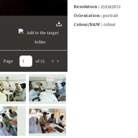
Resolution :
2592x3872
Orientation :
portrait
Colour/B&W :
colour
Page
of 53
<
>