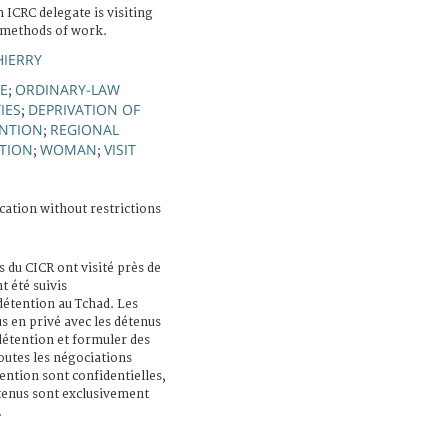
n ICRC delegate is visiting
 methods of work.
HIERRY
E
ORDINARY-LAW
;
IES
DEPRIVATION OF
;
ENTION
REGIONAL
;
NTION
WOMAN
VISIT
;
;
cation without restrictions
s du CICR ont visité près de
t été suivis
 détention au Tchad. Les
s en privé avec les détenus
 détention et formuler des
utes les négociations
ention sont confidentielles,
étenus sont exclusivement
.