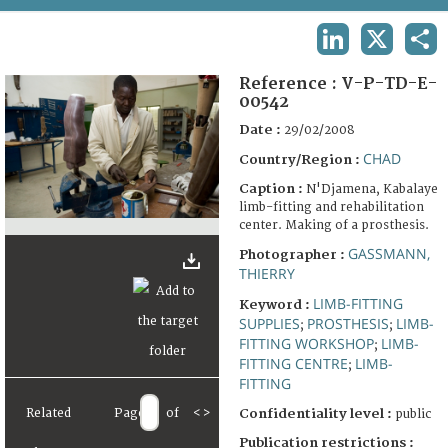
TERMS AND CONDITIONS OF USE
LINKEDIN
X
SHA
FAQ
Reference :
V-P-TD-E-
00542
Date :
29/02/2008
CHAD
Country/Region :
Caption :
N'Djamena, Kabalaye
limb-fitting and rehabilitation
center. Making of a prosthesis.
GASSMANN,
Photographer :
THIERRY
LIMB-FITTING
Keyword :
SUPPLIES
PROSTHESIS
LIMB-
;
;
FITTING WORKSHOP
LIMB-
;
FITTING CENTRE
LIMB-
;
FITTING
Related
Page
of
<
>
Confidentiality level :
public
Publication restrictions :