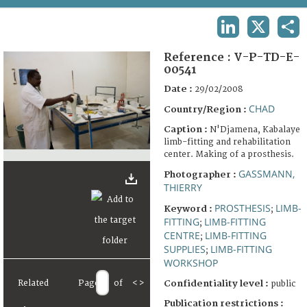
TERMS AND CONDITIONS OF USE
LINKEDIN
X
SHA
FAQ
Reference :
V-P-TD-E-
00541
Date :
29/02/2008
CHAD
Country/Region :
Caption :
N'Djamena, Kabalaye
limb-fitting and rehabilitation
center. Making of a prosthesis.
GASSMANN,
Photographer :
THIERRY
PROSTHESIS
LIMB-
Keyword :
;
FITTING
LIMB-FITTING
;
CENTRE
LIMB-FITTING
;
SUPPLIES
LIMB-FITTING
;
WORKSHOP
Related
Page
of
<
>
Confidentiality level :
public
Publication restrictions :