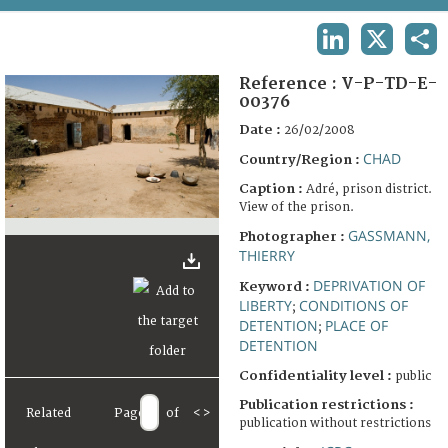
TERMS AND CONDITIONS OF USE
LINKEDIN
X
SHA
FAQ
Reference :
V-P-TD-E-
00376
Date :
26/02/2008
CHAD
Country/Region :
Caption :
Adré, prison district.
View of the prison.
GASSMANN,
Photographer :
THIERRY
DEPRIVATION OF
Keyword :
LIBERTY
CONDITIONS OF
;
DETENTION
PLACE OF
;
DETENTION
Confidentiality level :
public
Publication restrictions :
Related
Page
of
<
>
publication without restrictions