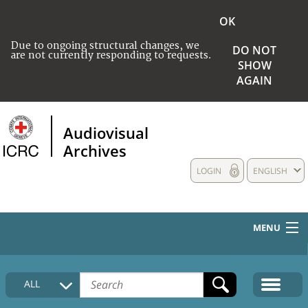
OK
Due to ongoing structural changes, we
DO NOT
are not currently responding to requests.
SHOW
AGAIN
Audiovisual
Archives
LOGIN
ENGLISH
MENU
HOME
ALL
COLLECTIONS DESCRIPTION
MEDIA