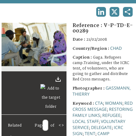
TERMS AND CONDITIONS OF USE
LINKEDIN
X
SHA
FAQ
Reference :
V-P-TD-E-
00289
Date :
21/02/2008
CHAD
Country/Region :
Caption :
Gaga. Refugees
camp.Training, under the ICRC
tent, of volunteers, who are
going to gather and distribute
Red Cross messages.
GASSMANN,
Photographer :
THIERRY
CTA
WOMAN
RED
Keyword :
;
;
CROSS MESSAGE
RESTORING
;
FAMILY LINKS
REFUGEE
;
;
LOCAL STAFF
VOLUNTARY
;
Related
Page
of
<
>
SERVICE
DELEGATE
ICRC
;
;
SIGN
TENT
CAMP
;
;