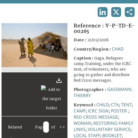
TERMS AND CONDITIONS OF USE
LINKEDIN
X
SHA
FAQ
Reference :
V-P-TD-E-
00265
Date :
21/02/2008
CHAD
Country/Region :
Caption :
Gaga. Refugees
camp.Training, under the ICRC
tent, of volunteers, who are
going to gather and distribute
Red Cross messages.
GASSMANN,
Photographer :
THIERRY
CHILD
CTA
TENT
Keyword :
;
;
;
CAMP
ICRC SIGN
POSTER
;
;
;
RED CROSS MESSAGE
;
WOMAN
RESTORING FAMILY
;
Related
Page
of
<
>
LINKS
VOLUNTARY SERVICE
;
;
LOCAL STAFF
BOOKLET
;
;