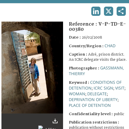
TERMS AND CONDITIONS OF USE
LINKEDIN
X
SHA
FAQ
Reference :
V-P-TD-E-
00380
Date :
26/02/2008
CHAD
Country/Region :
Caption :
Adré, prison district.
An ICRC delegate visits the place.
GASSMANN,
Photographer :
THIERRY
CONDITIONS OF
Keyword :
DETENTION
ICRC SIGN
VISIT
;
;
;
WOMAN
DELEGATE
;
;
DEPRIVATION OF LIBERTY
;
PLACE OF DETENTION
Confidentiality level :
public
Publication restrictions :
publication without restrictions