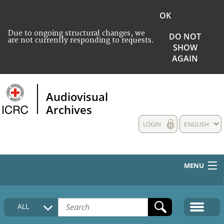
OK
Due to ongoing structural changes, we
DO NOT
are not currently responding to requests.
SHOW
AGAIN
Audiovisual
Archives
LOGIN
ENGLISH
MENU
HOME
ALL
COLLECTIONS DESCRIPTION
MEDIA