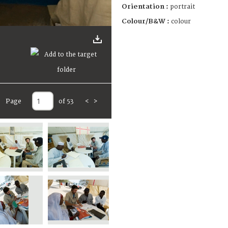
Orientation :
portrait
Colour/B&W :
colour
Page
of 53
<
>