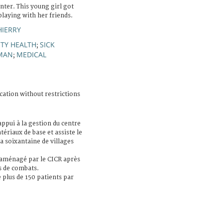
nter. This young girl got
laying with her friends.
HIERRY
TY HEALTH
SICK
;
MAN
MEDICAL
;
cation without restrictions
ppui à la gestion du centre
ériaux de base et assiste le
 soixantaine de villages
réaménagé par le CICR après
rs de combats.
 plus de 150 patients par