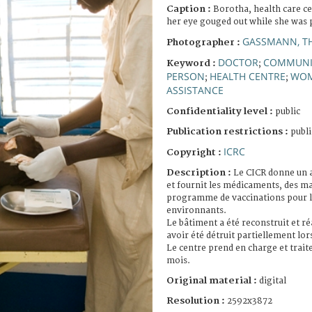
Caption :
Borotha, health care ce
her eye gouged out while she was p
GASSMANN, T
Photographer :
DOCTOR
COMMUNI
Keyword :
;
PERSON
HEALTH CENTRE
WO
;
;
ASSISTANCE
Confidentiality level :
public
Publication restrictions :
publi
ICRC
Copyright :
Description :
Le CICR donne un a
et fournit les médicaments, des mat
programme de vaccinations pour la
environnants.
Le bâtiment a été reconstruit et 
avoir été détruit partiellement lo
Le centre prend en charge et traite
mois.
Original material :
digital
Resolution :
2592x3872