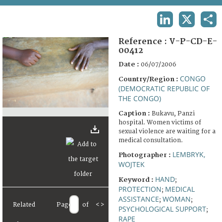
TERMS AND CONDITIONS OF USE
LINKEDIN
X
SHA
FAQ
Reference :
V-P-CD-E-
00412
Date :
06/07/2006
CONGO
Country/Region :
(DEMOCRATIC REPUBLIC OF
THE CONGO)
Caption :
Bukavu, Panzi
hospital. Women victims of
sexual violence are waiting for a
medical consultation.
LEMBRYK,
Photographer :
WOJTEK
HAND
Keyword :
;
PROTECTION
MEDICAL
;
ASSISTANCE
WOMAN
;
;
Related
Page
of
<
>
PSYCHOLOGICAL SUPPORT
;
RAPE