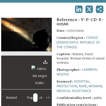
TERMS AND CONDITIONS OF USE
LINKEDIN
X
SHA
FAQ
Reference :
V-P-CD-E-
00566
Date :
07/07/2006
CONGO
Country/Region :
(DEMOCRATIC REPUBLIC OF
THE CONGO)
Caption :
Bukavu, Panzi
hospital. Woman victim of sexual
violence.
LEMBRYK,
Photographer :
WOJTEK
HOSPITAL
Keyword :
;
PROTECTION
RAPE
WOMAN
;
;
;
MEDICAL ASSISTANCE
Related
Page
of
<
>
Confidentiality level :
public
Publication restrictions :