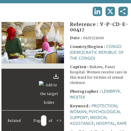
TERMS AND CONDITIONS OF USE
LINKEDIN
X
SHA
FAQ
Reference :
V-P-CD-E-
00417
Date :
06/07/2006
CONGO
Country/Region :
(DEMOCRATIC REPUBLIC OF
THE CONGO)
Caption :
Bukavu, Panzi
hospital. Women receive care in
this ward for victims of sexual
violence.
LEMBRYK,
Photographer :
WOJTEK
PROTECTION
Keyword :
;
WOMAN
PSYCHOLOGICAL
;
SUPPORT
MEDICAL
;
Related
Page
of
<
>
ASSISTANCE
HOSPITAL
RAPE
;
;